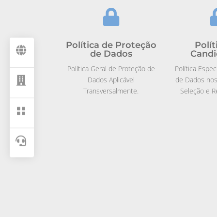

Política de Proteção
Polít

de Dados
Candi
Política Geral de Proteção de
Política Espec
Dados Aplicável
de Dados nos

Transversalmente.
Seleção e R

