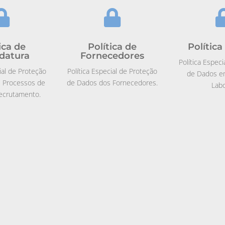


ica de
Política de
Política
datura
Fornecedores
Política Espec
ial de Proteção
Política Especial de Proteção
de Dados e
 Processos de
de Dados dos Fornecedores.
Labo
ecrutamento.